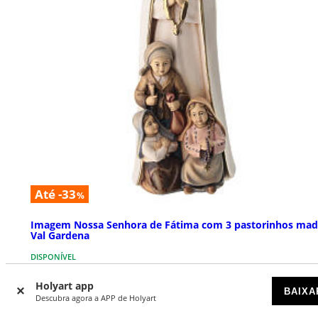
Até -33
%
Imagem Nossa Senhora de Fátima com 3 pastorinhos mad
Val Gardena
DISPONÍVEL
Holyart app
€ 51,90
BAIXA
Preço a partir de
Descubra agora a APP de Holyart