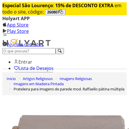
Especial São Lourenço
:
15% de DESCONTO EXTRA
em
todo o site, código:
260807
Holyart APP
App Store
Play Store
Ajuda e contatos
Conheça premium
Entrar
Lista de Desejos
Inicio
Artigos Religiosos
Imagens Religiosas
0
Imagens em Madeira Pintada
Carrinho de Compras
Prateleira para imagens de parede mod. Raffaello pátina múltipla