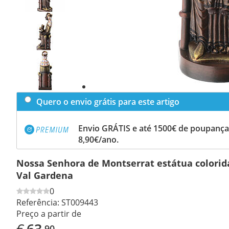
Previous
slide
Next
slide
Quero o envio grátis para este artigo
Envio GRÁTIS e até 1500€ de poupança
8,90€/ano.
Nossa Senhora de Montserrat estátua colori
Val Gardena
0
Referência:
ST009443
Preço a partir de
€
63
,90