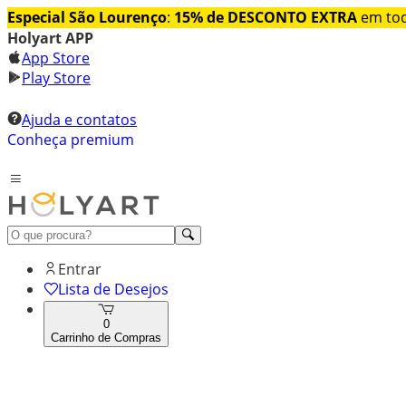
Especial São Lourenço
:
15% de DESCONTO EXTRA
em tod
Holyart APP
App Store
Play Store
Ajuda e contatos
Conheça premium
Entrar
Lista de Desejos
0
Carrinho de Compras