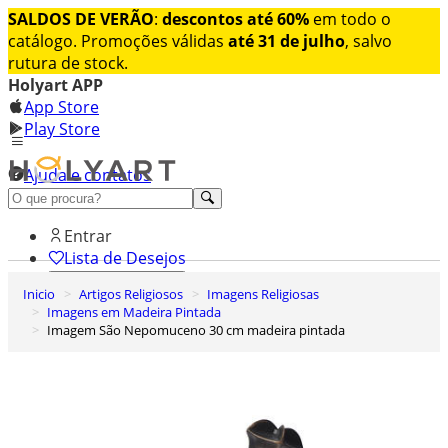
SALDOS DE VERÃO
:
descontos até 60%
em todo o
catálogo. Promoções válidas
até 31 de julho
, salvo
rutura de stock.
Holyart APP
App Store
Play Store
Ajuda e contatos
Conheça premium
Entrar
Lista de Desejos
Inicio
Artigos Religiosos
Imagens Religiosas
0
Imagens em Madeira Pintada
Carrinho de Compras
Imagem São Nepomuceno 30 cm madeira pintada