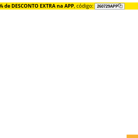
% de DESCONTO EXTRA na APP
, código:
260729APP