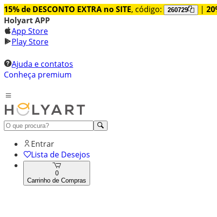
15% de DESCONTO EXTRA no SITE
, código:
|
20
260729
Holyart APP
App Store
Play Store
Ajuda e contatos
Conheça premium
Entrar
Lista de Desejos
0
Carrinho de Compras