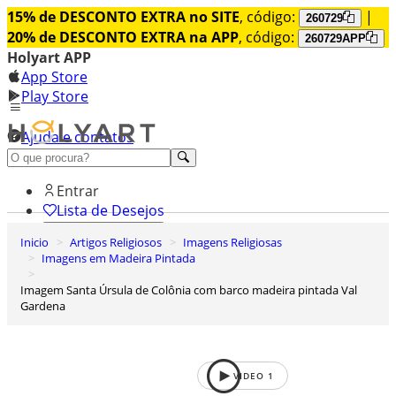
15% de DESCONTO EXTRA no SITE
, código:
|
260729
20% de DESCONTO EXTRA na APP
, código:
260729APP
Holyart APP
App Store
Play Store
Ajuda e contatos
Conheça premium
Entrar
Lista de Desejos
Inicio
Artigos Religiosos
Imagens Religiosas
0
Imagens em Madeira Pintada
Carrinho de Compras
Imagem Santa Úrsula de Colônia com barco madeira pintada Val
Gardena
VIDEO
1