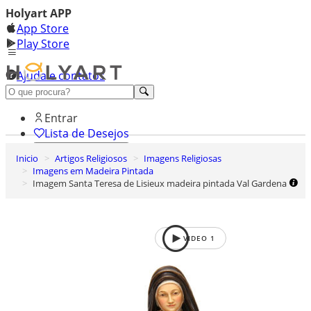
Holyart APP
App Store
Play Store
Ajuda e contatos
Conheça premium
Entrar
Lista de Desejos
Inicio
Artigos Religiosos
Imagens Religiosas
0
Imagens em Madeira Pintada
Carrinho de Compras
Imagem Santa Teresa de Lisieux madeira pintada Val Gardena
VIDEO
1