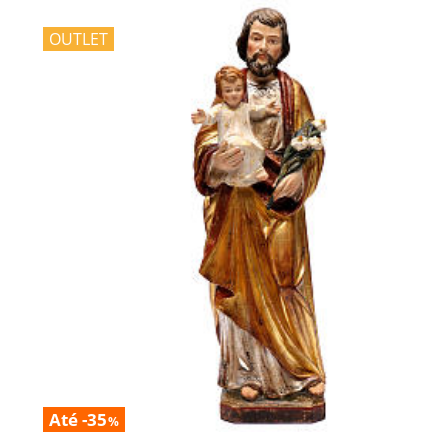
OUTLET
Até -35
%