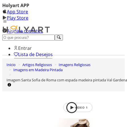
Holyart APP
App Store
Play Store
Ajuda e contatos
Conheça premium
Entrar
Lista de Desejos
Inicio
Artigos Religiosos
Imagens Religiosas
0
Imagens em Madeira Pintada
Carrinho de Compras
Imagem Santa Sofia de Roma com espada madeira pintada Val Garden
VIDEO
1