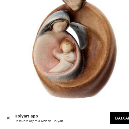
Sagrada Família tília pintada Val Gardena 32 cm
Holyart app
BAIXA
Descubra agora a APP de Holyart
DISPONÍVEL POR ENCOMENDA