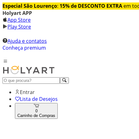
Especial São Lourenço
:
15% de DESCONTO EXTRA
em tod
Holyart APP
App Store
Play Store
Ajuda e contatos
Conheça premium
Entrar
Lista de Desejos
0
Carrinho de Compras