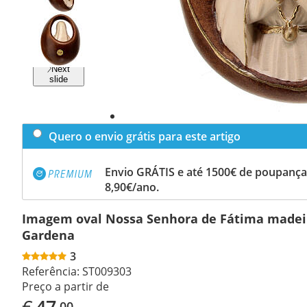
Previous
slide
Next
slide
Quero o envio grátis para este artigo
Envio GRÁTIS e até 1500€ de poupança
8,90€/ano.
Imagem oval Nossa Senhora de Fátima madeir
Gardena
3
Referência:
ST009303
Preço a partir de
€
47
,00