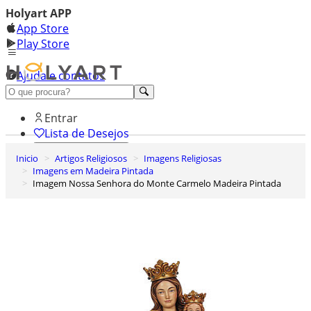
Holyart APP
App Store
Play Store
Ajuda e contatos
Conheça premium
Entrar
Lista de Desejos
Inicio
Artigos Religiosos
Imagens Religiosas
0
Imagens em Madeira Pintada
Carrinho de Compras
Imagem Nossa Senhora do Monte Carmelo Madeira Pintada