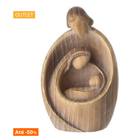
OUTLET
Até -50
%