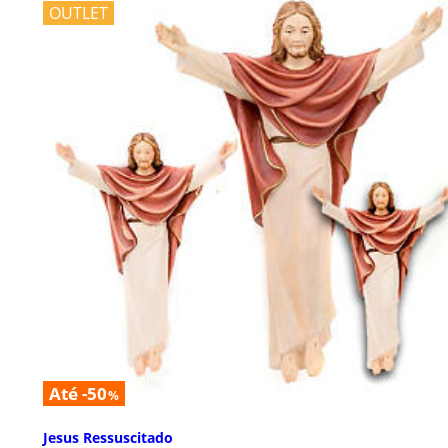
OUTLET
Até -50
%
Jesus Ressuscitado