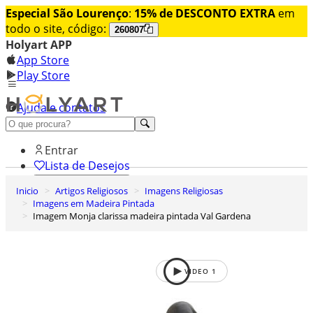
Especial São Lourenço
:
15% de DESCONTO EXTRA
em
todo o site, código:
260807
Holyart APP
App Store
Play Store
Ajuda e contatos
Conheça premium
Entrar
Lista de Desejos
Inicio
Artigos Religiosos
Imagens Religiosas
0
Imagens em Madeira Pintada
Carrinho de Compras
Imagem Monja clarissa madeira pintada Val Gardena
VIDEO
1