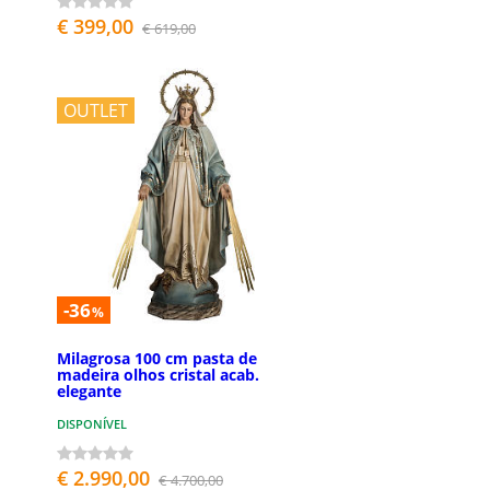
€ 399,00
€ 619,00
OUTLET
-36
%
Milagrosa 100 cm pasta de
madeira olhos cristal acab.
elegante
DISPONÍVEL
€ 2.990,00
€ 4.700,00