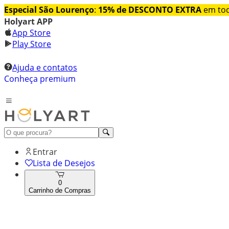
Especial São Lourenço
:
15% de DESCONTO EXTRA
em tod
Holyart APP
App Store
Play Store
Ajuda e contatos
Conheça premium
Entrar
Lista de Desejos
0
Carrinho de Compras