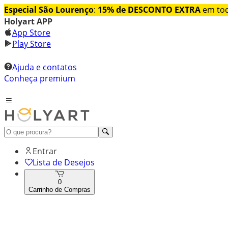
Especial São Lourenço
:
15% de DESCONTO EXTRA
em tod
Holyart APP
App Store
Play Store
Ajuda e contatos
Conheça premium
Entrar
Lista de Desejos
0
Carrinho de Compras