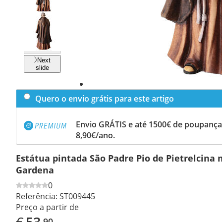
Previous
slide
Next
slide
Quero o envio grátis para este artigo
Envio GRÁTIS e até 1500€ de poupança
8,90€/ano.
Estátua pintada São Padre Pio de Pietrelcina 
Gardena
0
Referência:
ST009445
Preço a partir de
€
53
,90