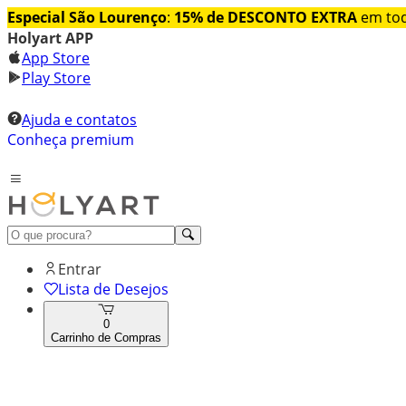
Especial São Lourenço
:
15% de DESCONTO EXTRA
em tod
Holyart APP
App Store
Play Store
Ajuda e contatos
Conheça premium
Entrar
Lista de Desejos
0
Carrinho de Compras