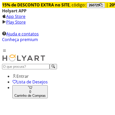
15% de DESCONTO EXTRA no SITE
, código:
|
20
260729
Holyart APP
App Store
Play Store
Ajuda e contatos
Conheça premium
Entrar
Lista de Desejos
0
Carrinho de Compras