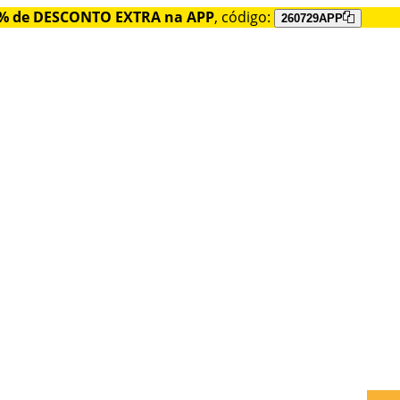
% de DESCONTO EXTRA na APP
, código:
260729APP