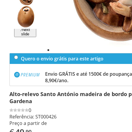
Previous
slide
Next
slide
Quero o envio grátis para este artigo
Envio GRÁTIS e até 1500€ de poupança
8,90€/ano.
Alto-relevo Santo António madeira de bordo p
Gardena
0
Referência:
ST000426
Preço a partir de
€
49
,90