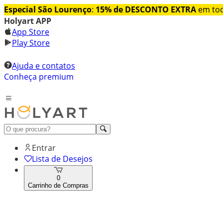
Especial São Lourenço
:
15% de DESCONTO EXTRA
em tod
Holyart APP
App Store
Play Store
Ajuda e contatos
Conheça premium
Entrar
Lista de Desejos
0
Carrinho de Compras