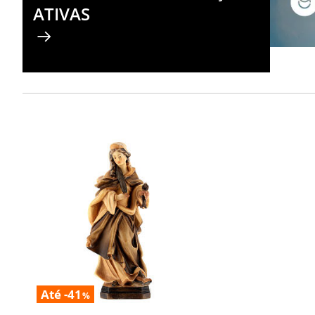
ATIVAS
Até -41
%