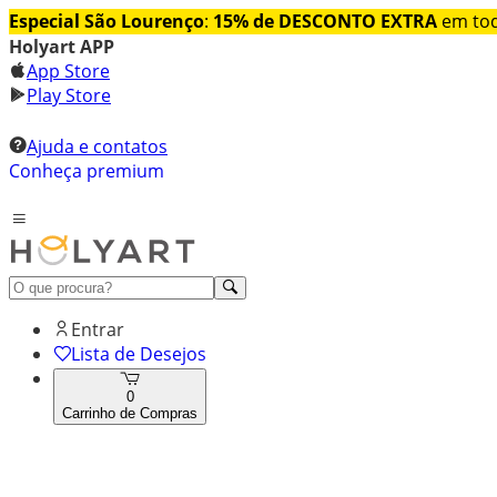
Especial São Lourenço
:
15% de DESCONTO EXTRA
em tod
Holyart APP
App Store
Play Store
Ajuda e contatos
Conheça premium
Entrar
Lista de Desejos
0
Carrinho de Compras