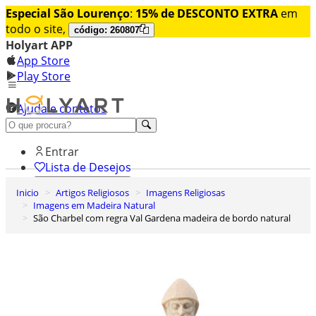
Especial São Lourenço
:
15% de DESCONTO EXTRA
em
todo o site,
código: 260807
Holyart APP
App Store
Play Store
Ajuda e contatos
Conheça premium
Entrar
Lista de Desejos
Inicio
Artigos Religiosos
Imagens Religiosas
0
Imagens em Madeira Natural
Carrinho de Compras
São Charbel com regra Val Gardena madeira de bordo natural