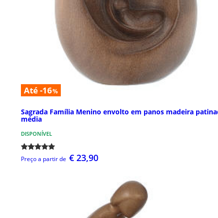
Até -16
%
Sagrada Família Menino envolto em panos madeira patina
média
DISPONÍVEL
€ 23,90
Preço a partir de