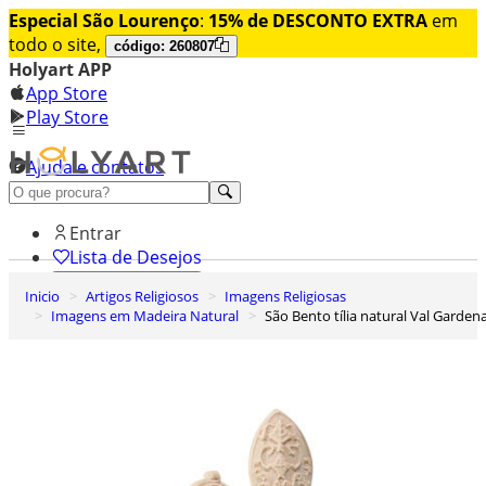
Especial São Lourenço
:
15% de DESCONTO EXTRA
em
todo o site,
código: 260807
Holyart APP
App Store
Play Store
Ajuda e contatos
Conheça premium
Entrar
Lista de Desejos
Inicio
Artigos Religiosos
Imagens Religiosas
0
Imagens em Madeira Natural
São Bento tília natural Val Garden
Carrinho de Compras