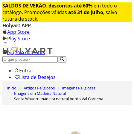
SALDOS DE VERÃO
:
descontos até 60%
em todo o
catálogo. Promoções válidas
até 31 de julho
, salvo
rutura de stock.
Holyart APP
App Store
Play Store
Ajuda e contatos
Conheça premium
Entrar
Lista de Desejos
Inicio
Artigos Religiosos
Imagens Religiosas
0
Imagens em Madeira Natural
Carrinho de Compras
Santa Waudru madeira natural bordo Val Gardena