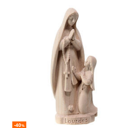
-40
%