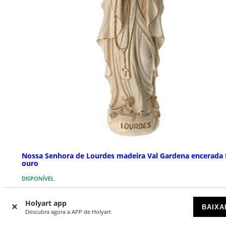
Nossa Senhora de Lourdes madeira Val Gardena encerada 
ouro
DISPONÍVEL
€ 17,90
Holyart app
Preço a partir de
BAIXA
Descubra agora a APP de Holyart