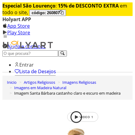
Especial São Lourenço
:
15% de DESCONTO EXTRA
em
todo o site,
código: 260807
Holyart APP
App Store
Play Store
Ajuda e contatos
Conheça premium
Entrar
Lista de Desejos
Inicio
Artigos Religiosos
Imagens Religiosas
0
Imagens em Madeira Natural
Carrinho de Compras
Imagem Santa Bárbara castanho claro e escuro em madeira
VIDEO
1