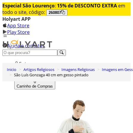
Especial São Lourenço
:
15% de DESCONTO EXTRA
em
todo o site, código:
260807
Holyart APP
App Store
Play Store
Ajuda e contatos
Conheça premium
Entrar
Inicio
Artigos Religiosos
Imagens Religiosas
Imagens em Ges
Lista de Desejos
São Luís Gonzaga 40 cm em gesso pintado
0
Carrinho de Compras