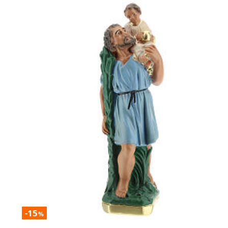
-15
%