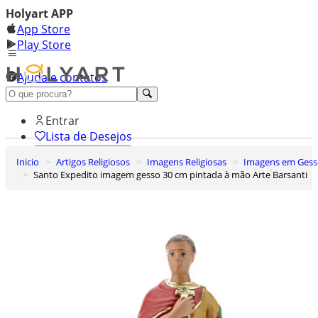
Holyart APP
App Store
Play Store
Ajuda e contatos
Conheça premium
Entrar
Lista de Desejos
Inicio
Artigos Religiosos
Imagens Religiosas
Imagens em Ges
0
Santo Expedito imagem gesso 30 cm pintada à mão Arte Barsanti
Carrinho de Compras