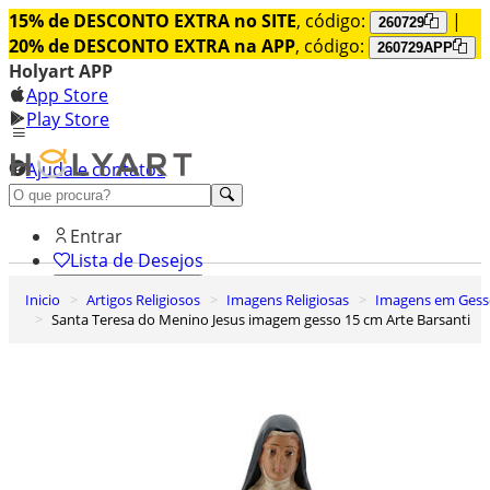
15% de DESCONTO EXTRA no SITE
, código:
|
260729
20% de DESCONTO EXTRA na APP
, código:
260729APP
Holyart APP
App Store
Play Store
Ajuda e contatos
Conheça premium
Entrar
Lista de Desejos
Inicio
Artigos Religiosos
Imagens Religiosas
Imagens em Ges
0
Santa Teresa do Menino Jesus imagem gesso 15 cm Arte Barsanti
Carrinho de Compras