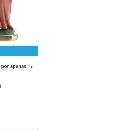
 por apenas
i