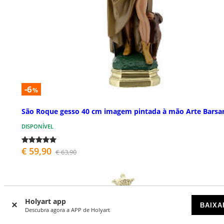
-6
%
São Roque gesso 40 cm imagem pintada à mão Arte Barsan
DISPONÍVEL
€ 59,90
€ 63,90
Holyart app
BAIXA
Descubra agora a APP de Holyart