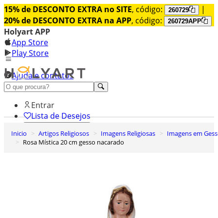
15% de DESCONTO EXTRA no SITE
, código:
|
260729
20% de DESCONTO EXTRA na APP
, código:
260729APP
Holyart APP
App Store
Play Store
Ajuda e contatos
Conheça premium
Entrar
Lista de Desejos
Inicio
Artigos Religiosos
Imagens Religiosas
Imagens em Ges
0
Rosa Mística 20 cm gesso nacarado
Carrinho de Compras