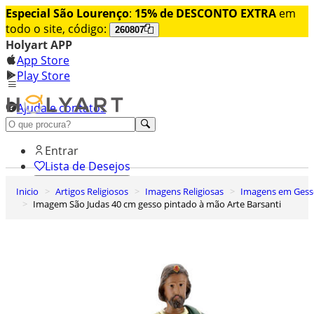
Especial São Lourenço
:
15% de DESCONTO EXTRA
em
todo o site, código:
260807
Holyart APP
App Store
Play Store
Ajuda e contatos
Conheça premium
Entrar
Lista de Desejos
Inicio
Artigos Religiosos
Imagens Religiosas
Imagens em Ges
0
Imagem São Judas 40 cm gesso pintado à mão Arte Barsanti
Carrinho de Compras