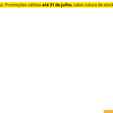
go. Promoções válidas
até 31 de julho
, salvo rutura de stock