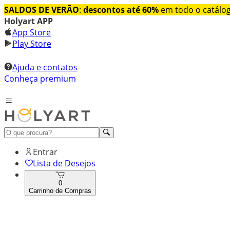
SALDOS DE VERÃO
:
descontos até 60%
em todo o catálo
Holyart APP
App Store
Play Store
Ajuda e contatos
Conheça premium
Entrar
Lista de Desejos
0
Carrinho de Compras