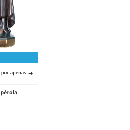
 por apenas
epérola