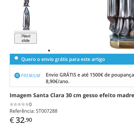
Previous
slide
Next
slide
Quero o envio grátis para este artigo
Envio GRÁTIS e até 1500€ de poupança
8,90€/ano.
Imagem Santa Clara 30 cm gesso efeito madr
0
Referência:
ST007288
€
32
,90