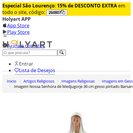
Especial São Lourenço
:
15% de DESCONTO EXTRA
em
todo o site, código:
260807
Holyart APP
App Store
Play Store
Ajuda e contatos
Conheça premium
Entrar
Lista de Desejos
Inicio
Artigos Religiosos
Imagens Religiosas
Imagens em Ges
0
Imagem Nossa Senhora de Medjugorje 30 cm gesso pintado Barsan
Carrinho de Compras