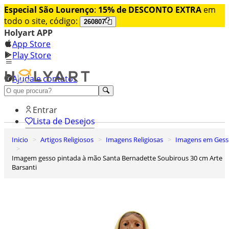
Especial São Lourenço
:
15% de DESCONTO EXTRA
em
todo o site, código:
260807
Holyart APP
App Store
Play Store
Ajuda e contatos
Conheça premium
Entrar
Lista de Desejos
Inicio
Artigos Religiosos
Imagens Religiosas
Imagens em Ges
0
Carrinho de Compras
Imagem gesso pintada à mão Santa Bernadette Soubirous 30 cm Arte
Barsanti