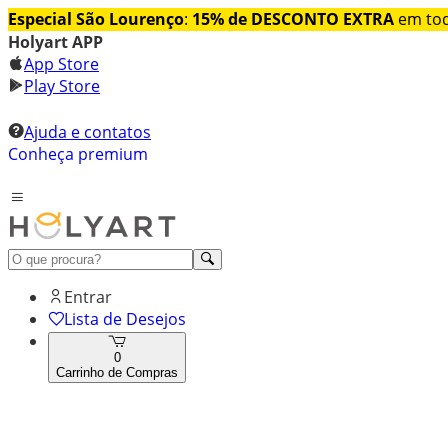
Especial São Lourenço
:
15% de DESCONTO EXTRA
em tod
Holyart APP
App Store
Play Store
Ajuda e contatos
Conheça premium
Entrar
Lista de Desejos
0
Carrinho de Compras