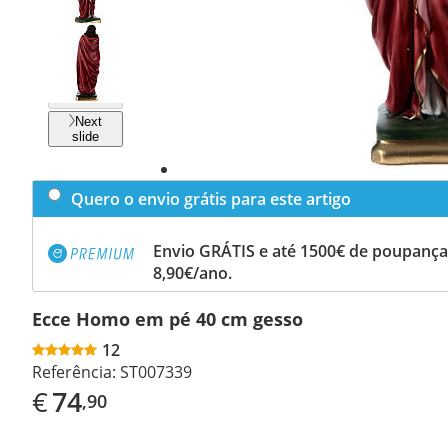
Previous
slide
Next
slide
Quero o envio grátis para este artigo
Envio GRÁTIS e até 1500€ de poupança
8,90€/ano.
Ecce Homo em pé 40 cm gesso
12
Referência:
ST007339
€
74
,90