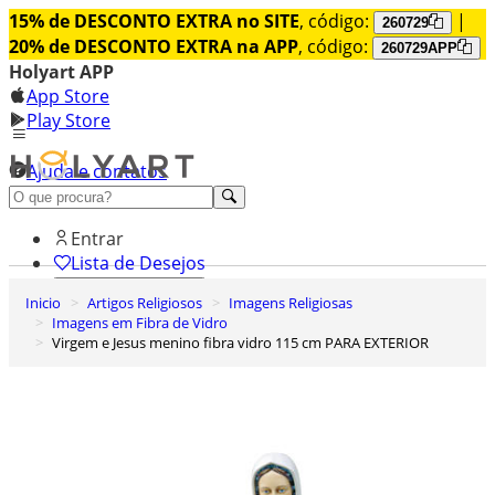
15% de DESCONTO EXTRA no SITE
, código:
|
260729
20% de DESCONTO EXTRA na APP
, código:
260729APP
Holyart APP
App Store
Play Store
Ajuda e contatos
Conheça premium
Entrar
Lista de Desejos
Inicio
Artigos Religiosos
Imagens Religiosas
0
Imagens em Fibra de Vidro
Carrinho de Compras
Virgem e Jesus menino fibra vidro 115 cm PARA EXTERIOR