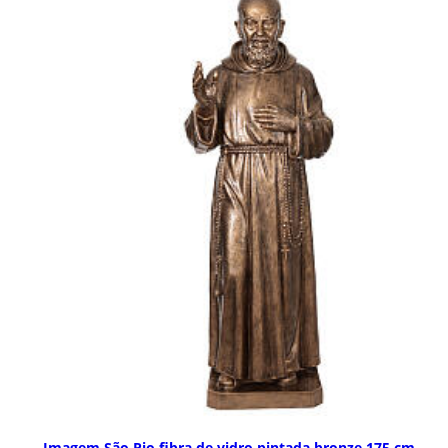
Imagem São Pio fibra de vidro pintada bronze 175 cm