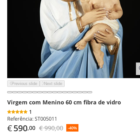
Previous slide
Next slide
Virgem com Menino 60 cm fibra de vidro
1
Referência:
ST005011
€
590
€ 990,00
,00
-40%