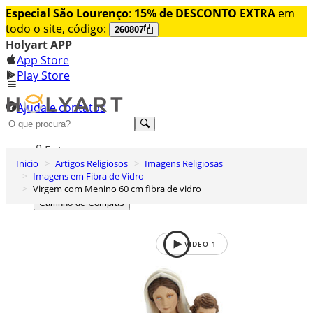
Especial São Lourenço
:
15% de DESCONTO EXTRA
em
todo o site, código:
260807
Holyart APP
App Store
Play Store
Ajuda e contatos
Conheça premium
Entrar
Inicio
Artigos Religiosos
Imagens Religiosas
Lista de Desejos
Imagens em Fibra de Vidro
Virgem com Menino 60 cm fibra de vidro
0
Carrinho de Compras
VIDEO
1