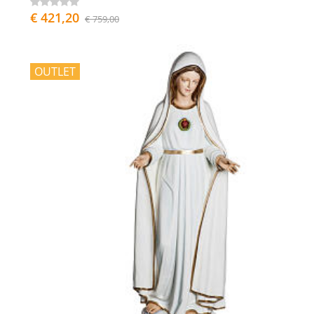
€ 421,20
€ 759,00
OUTLET