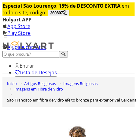
Especial São Lourenço
:
15% de DESCONTO EXTRA
em
todo o site, código:
260807
Holyart APP
App Store
Play Store
Ajuda e contatos
Conheça premium
Entrar
Lista de Desejos
Inicio
Artigos Religiosos
Imagens Religiosas
0
Imagens em Fibra de Vidro
Carrinho de Compras
São Francisco em fibra de vidro efeito bronze para exterior Val Gardena