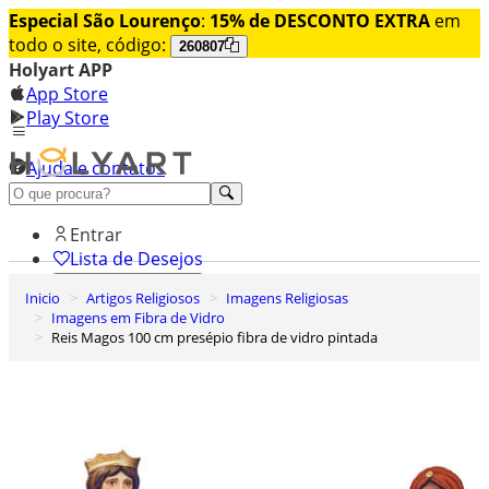
Especial São Lourenço
:
15% de DESCONTO EXTRA
em
todo o site, código:
260807
Holyart APP
App Store
Play Store
Ajuda e contatos
Conheça premium
Entrar
Lista de Desejos
Inicio
Artigos Religiosos
Imagens Religiosas
0
Imagens em Fibra de Vidro
Carrinho de Compras
Reis Magos 100 cm presépio fibra de vidro pintada