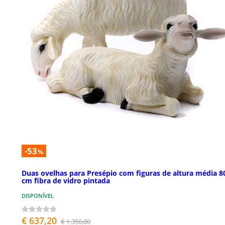
-53
%
Duas ovelhas para Presépio com figuras de altura média 8
cm fibra de vidro pintada
DISPONÍVEL
€ 637,20
€ 1.350,00