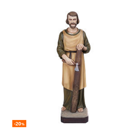
-20
%