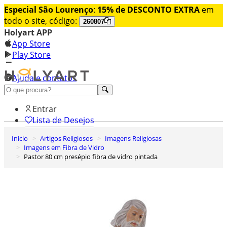
Especial São Lourenço
:
15% de DESCONTO EXTRA
em
todo o site, código:
260807
Holyart APP
App Store
Play Store
Ajuda e contatos
Conheça premium
Entrar
Lista de Desejos
Inicio
Artigos Religiosos
Imagens Religiosas
0
Imagens em Fibra de Vidro
Carrinho de Compras
Pastor 80 cm presépio fibra de vidro pintada