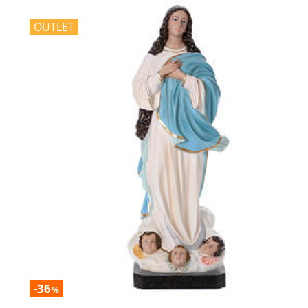
OUTLET
-36
%