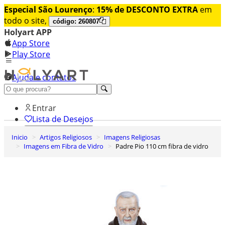
Especial São Lourenço
:
15% de DESCONTO EXTRA
em
todo o site,
código: 260807
Holyart APP
App Store
Play Store
Ajuda e contatos
Conheça premium
Entrar
Lista de Desejos
Inicio
Artigos Religiosos
Imagens Religiosas
0
Imagens em Fibra de Vidro
Padre Pio 110 cm fibra de vidro
Carrinho de Compras