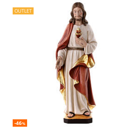
OUTLET
-46
%