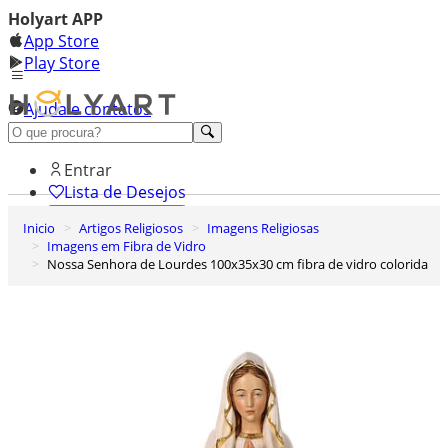
Holyart APP
App Store
Play Store
Ajuda e contatos
Conheça premium
Entrar
Lista de Desejos
Inicio
Artigos Religiosos
Imagens Religiosas
0
Imagens em Fibra de Vidro
Carrinho de Compras
Nossa Senhora de Lourdes 100x35x30 cm fibra de vidro colorida