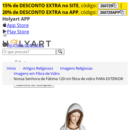
15% de DESCONTO EXTRA no SITE
, código:
|
260729
20% de DESCONTO EXTRA na APP
, código:
260729APP
Holyart APP
App Store
Play Store
Ajuda e contatos
Conheça premium
Entrar
Inicio
Artigos Religiosos
Imagens Religiosas
Lista de Desejos
Imagens em Fibra de Vidro
Nossa Senhora de Fátima 120 cm fibra de vidro PARA EXTERIOR
0
Carrinho de Compras