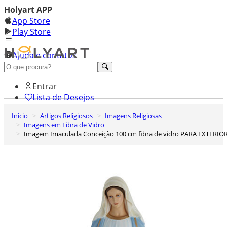
Holyart APP
App Store
Play Store
Ajuda e contatos
Conheça premium
Entrar
Lista de Desejos
Inicio
Artigos Religiosos
Imagens Religiosas
0
Imagens em Fibra de Vidro
Carrinho de Compras
Imagem Imaculada Conceição 100 cm fibra de vidro PARA EXTERIO