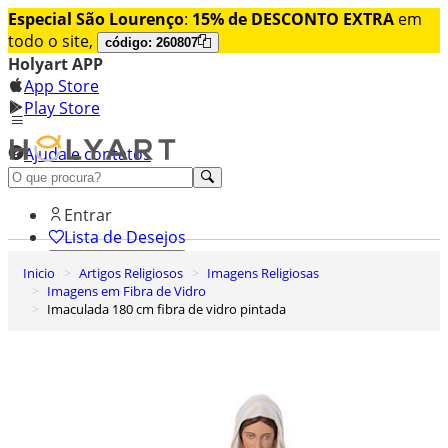
Especial São Lourenço
:
15% de DESCONTO EXTRA
em
todo o site,
código: 260807
Holyart APP
App Store
Play Store
Ajuda e contatos
Conheça premium
Entrar
Lista de Desejos
Inicio
Artigos Religiosos
Imagens Religiosas
0
Imagens em Fibra de Vidro
Carrinho de Compras
Imaculada 180 cm fibra de vidro pintada