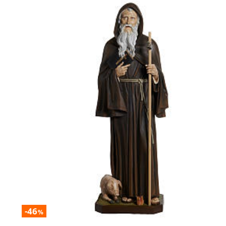
-46
%