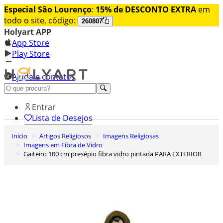
Especial São Lourenço
:
15% de DESCONTO EXTRA
em
todo o site, código:
260807
Holyart APP
App Store
Play Store
Ajuda e contatos
Conheça premium
Entrar
Lista de Desejos
Inicio
Artigos Religiosos
Imagens Religiosas
0
Imagens em Fibra de Vidro
Carrinho de Compras
Gaiteiro 100 cm presépio fibra vidro pintada PARA EXTERIOR