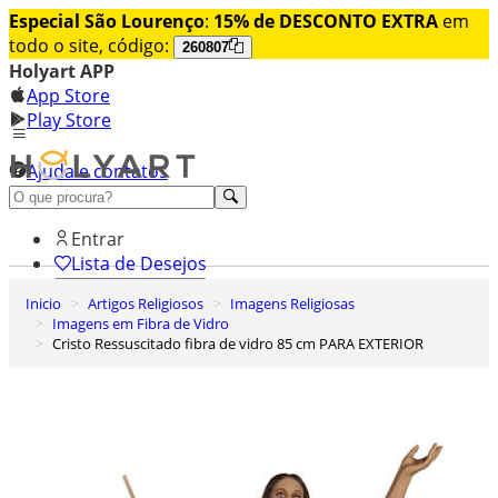
Especial São Lourenço
:
15% de DESCONTO EXTRA
em
todo o site, código:
260807
Holyart APP
App Store
Play Store
Ajuda e contatos
Conheça premium
Entrar
Lista de Desejos
Inicio
Artigos Religiosos
Imagens Religiosas
0
Imagens em Fibra de Vidro
Carrinho de Compras
Cristo Ressuscitado fibra de vidro 85 cm PARA EXTERIOR