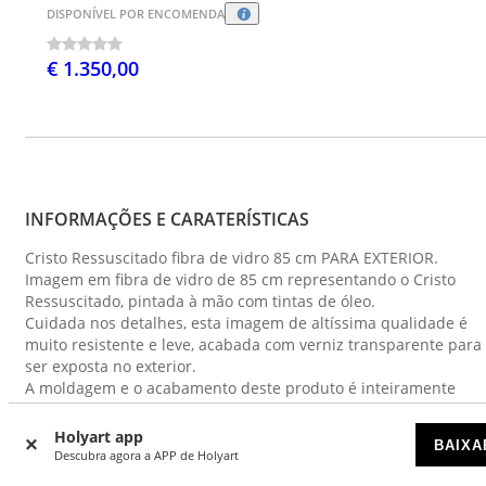
DISPONÍVEL POR ENCOMENDA
€ 1.350,00
INFORMAÇÕES E CARATERÍSTICAS
Cristo Ressuscitado fibra de vidro 85 cm PARA EXTERIOR.
Imagem em fibra de vidro de 85 cm representando o Cristo
Ressuscitado, pintada à mão com tintas de óleo.
Cuidada nos detalhes, esta imagem de altíssima qualidade é
muito resistente e leve, acabada com verniz transparente para
ser exposta no exterior.
A moldagem e o acabamento deste produto é inteiramente
realizada à mão em Itália.
Holyart app
BAIXA
Para a Proteção do Ambiente, informamos que os materiais
Descubra agora a APP de Holyart
utilizados na frabricação deste produto são fornecidos por