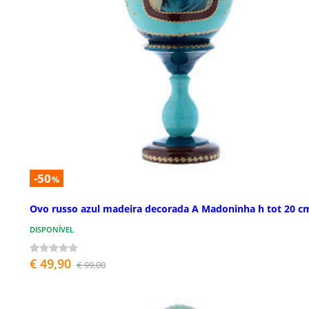
-50
%
Ovo russo azul madeira decorada A Madoninha h tot 20 c
DISPONÍVEL
€ 49,90
€ 99,00