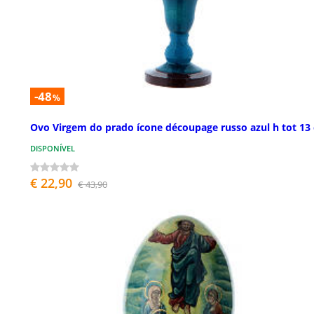
-48
%
Ovo Virgem do prado ícone découpage russo azul h tot 13
DISPONÍVEL
€ 22,90
€ 43,90