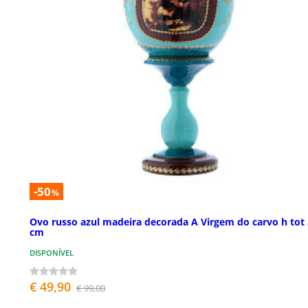
-50
%
Ovo russo azul madeira decorada A Virgem do carvo h tot
cm
DISPONÍVEL
€ 49,90
€ 99,00