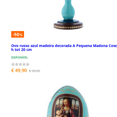
-50
%
Ovo russo azul madeira decorada A Pequena Madona Cow
h tot 20 cm
DISPONÍVEL
€ 49,90
€ 99,00