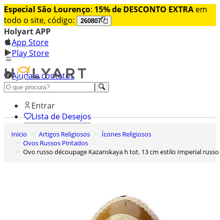
Especial São Lourenço
:
15% de DESCONTO EXTRA
em
todo o site, código:
260807
Holyart APP
App Store
Play Store
Ajuda e contatos
Conheça premium
Entrar
Lista de Desejos
Inicio
Artigos Religiosos
Ícones Religiosos
0
Ovos Russos Pintados
Carrinho de Compras
Ovo russo découpage Kazanskaya h tot. 13 cm estilo Imperial russo