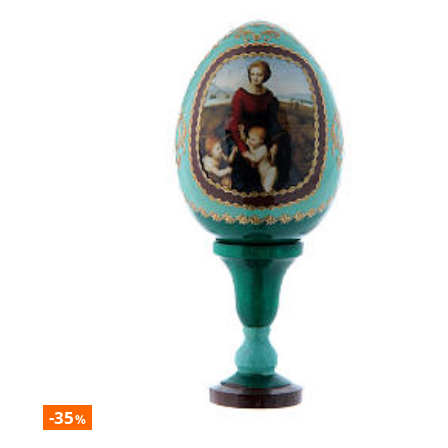
-35
%