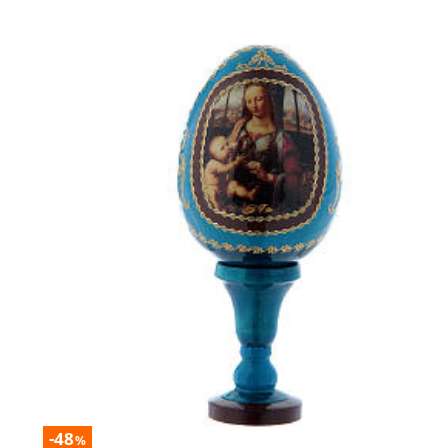
-48
%