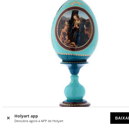
-50
%
Holyart app
BAIXA
Descubra agora a APP de Holyart
Ovo russo azul madeira decorada Adoração do Menino c