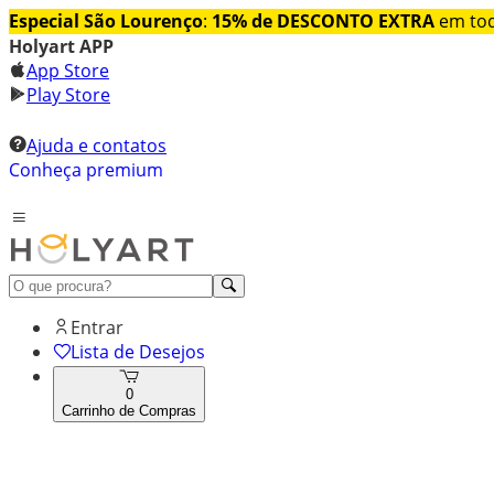
Especial São Lourenço
:
15% de DESCONTO EXTRA
em tod
Holyart APP
App Store
Play Store
Ajuda e contatos
Conheça premium
Entrar
Lista de Desejos
0
Carrinho de Compras