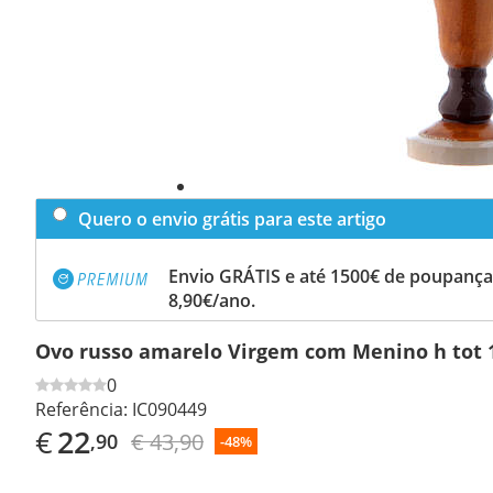
Quero o envio grátis para este artigo
Envio GRÁTIS e até 1500€ de poupança
8,90€/ano.
Ovo russo amarelo Virgem com Menino h tot 
0
Referência:
IC090449
€
22
€ 43,90
,90
-48%