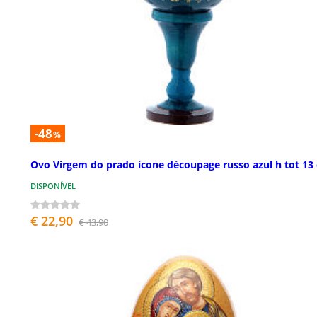
-48
%
Ovo Virgem do prado ícone découpage russo azul h tot 13
DISPONÍVEL
€ 22,90
€ 43,90