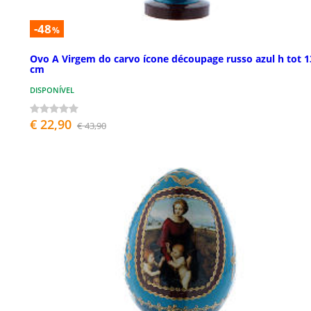
-48
%
Ovo A Virgem do carvo ícone découpage russo azul h tot 1
cm
DISPONÍVEL
€ 22,90
€ 43,90