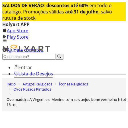
SALDOS DE VERÃO
:
descontos até 60%
em todo o
catálogo. Promoções válidas
até 31 de julho
, salvo
rutura de stock.
Holyart APP
App Store
Play Store
Ajuda e contatos
Conheça premium
Entrar
Lista de Desejos
Inicio
Artigos Religiosos
Ícones Religiosos
0
Ovos Russos Pintados
Carrinho de Compras
Ovo madeira A Virgem e o Menino com seis anjos ícone vermelho h tot
16 cm