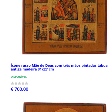
Ícone russo Mãe de Deus com três mãos pintadas tábua
antiga madeira 31x27 cm
DISPONÍVEL
€ 700,00