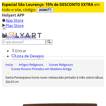
Especial São Lourenço
:
15% de DESCONTO EXTRA
em
todo o site, código:
260807
Holyart APP
App Store
Play Store
Ajuda e contatos
Conheça premium
Entrar
Lista de Desejos
Inicio
Artigos Religiosos
Ícones Religiosos
0
Ícones Russos Pintados em Madeira Antiga
Carrinho de Compras
Santa Parasqueva ícone russo restaurado pintado à mão sobre tábua
32x23 cm