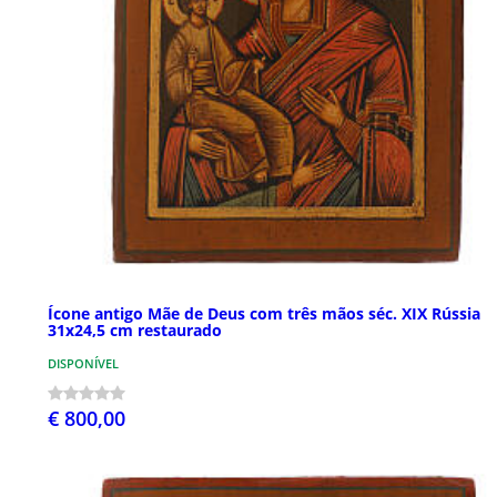
Ícone antigo Mãe de Deus com três mãos séc. XIX Rússia
31x24,5 cm restaurado
DISPONÍVEL
€ 800,00