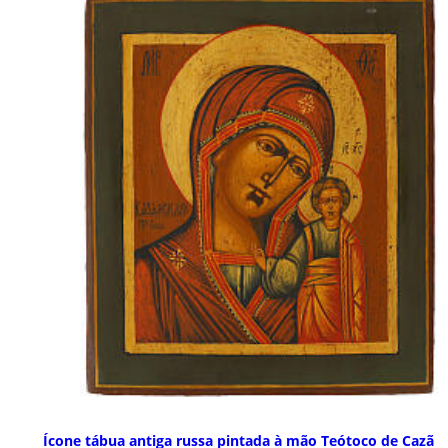
Ícone tábua antiga russa pintada à mão Teótoco de Cazã