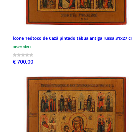
Ícone Teótoco de Cazã pintado tábua antiga russa 31x27 
DISPONÍVEL
€ 700,00