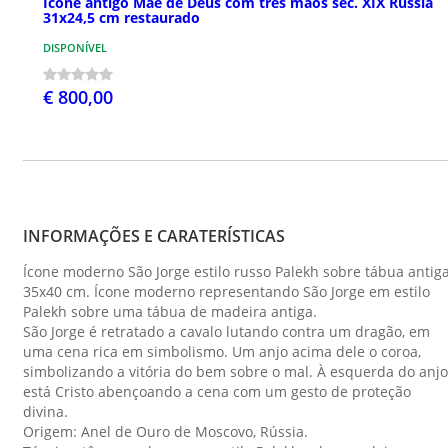
Ícone antigo Mãe de Deus com três mãos séc. XIX Rússia
31x24,5 cm restaurado
DISPONÍVEL
€ 800,00
INFORMAÇÕES E CARATERÍSTICAS
Ícone moderno São Jorge estilo russo Palekh sobre tábua antig
35x40 cm. Ícone moderno representando São Jorge em estilo
Palekh sobre uma tábua de madeira antiga.
São Jorge é retratado a cavalo lutando contra um dragão, em
uma cena rica em simbolismo. Um anjo acima dele o coroa,
simbolizando a vitória do bem sobre o mal. À esquerda do anjo
está Cristo abençoando a cena com um gesto de proteção
divina.
Origem: Anel de Ouro de Moscovo, Rússia.