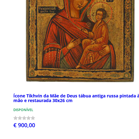
Ícone Tikhvin da Mãe de Deus tábua antiga russa pintada 
mão e restaurada 30x26 cm
DISPONÍVEL
€ 900,00