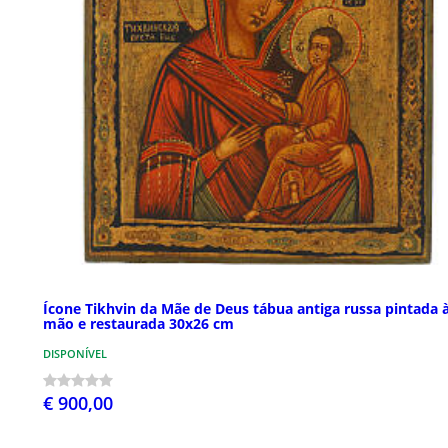
Ícone Tikhvin da Mãe de Deus tábua antiga russa pintada 
mão e restaurada 30x26 cm
DISPONÍVEL
€ 900,00