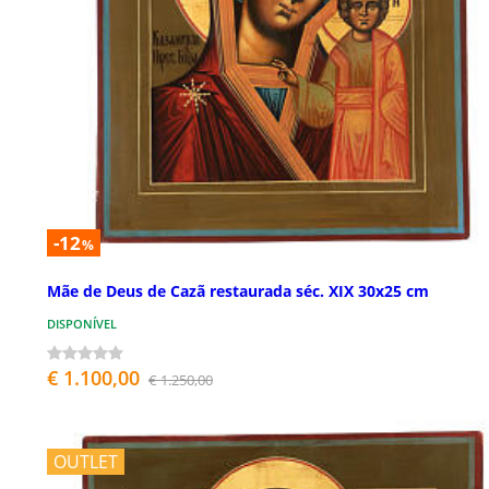
-12
%
Mãe de Deus de Cazã restaurada séc. XIX 30x25 cm
DISPONÍVEL
€ 1.100,00
€ 1.250,00
OUTLET