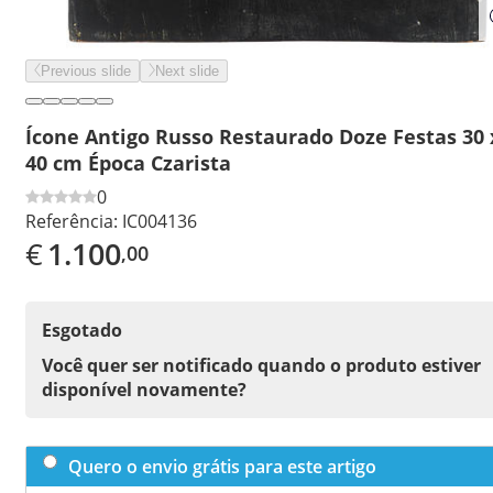
Previous slide
Next slide
Ícone Antigo Russo Restaurado Doze Festas 30 
40 cm Época Czarista
0
Referência:
IC004136
€
1.100
,00
Esgotado
Você quer ser notificado quando o produto estiver
disponível novamente?
Quero o envio grátis para este artigo