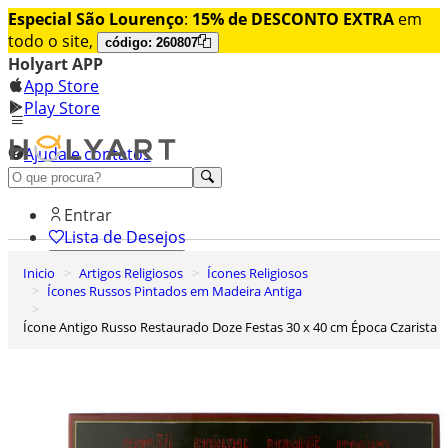
Especial São Lourenço
:
15% de DESCONTO EXTRA
em
todo o site,
código: 260807
Holyart APP
App Store
Play Store
Ajuda e contatos
Conheça premium
Entrar
Lista de Desejos
Inicio
Artigos Religiosos
Ícones Religiosos
0
Ícones Russos Pintados em Madeira Antiga
Carrinho de Compras
Ícone Antigo Russo Restaurado Doze Festas 30 x 40 cm Época Czarista