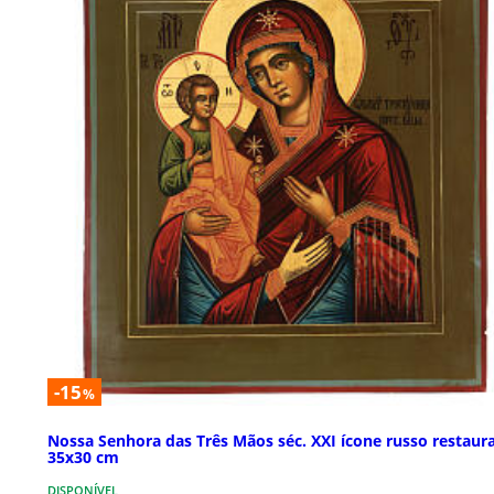
-15
%
Nossa Senhora das Três Mãos séc. XXI ícone russo restaur
35x30 cm
DISPONÍVEL