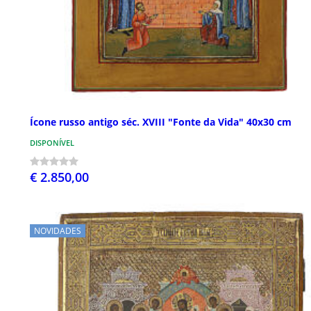
Ícone russo antigo séc. XVIII "Fonte da Vida" 40x30 cm
DISPONÍVEL
€ 2.850,00
NOVIDADES