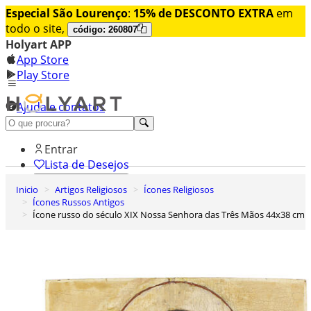
Especial São Lourenço
:
15% de DESCONTO EXTRA
em
todo o site,
código: 260807
Holyart APP
App Store
Play Store
Ajuda e contatos
Conheça premium
Entrar
Lista de Desejos
Inicio
Artigos Religiosos
Ícones Religiosos
0
Ícones Russos Antigos
Carrinho de Compras
Ícone russo do século XIX Nossa Senhora das Três Mãos 44x38 cm