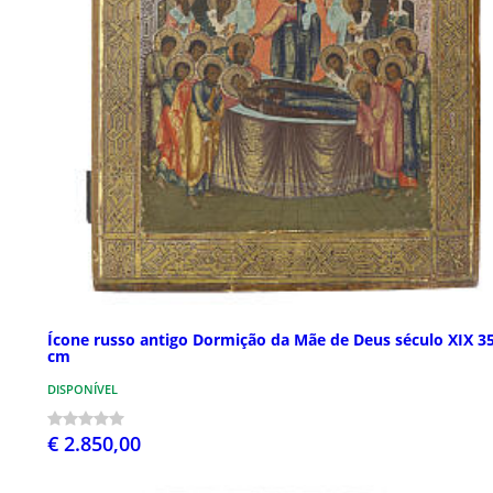
Ícone russo antigo Dormição da Mãe de Deus século XIX 3
cm
DISPONÍVEL
€ 2.850,00