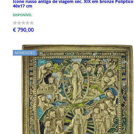
Ícone russo antigo de viagem séc. XIX em bronze Políptico
40x17 cm
DISPONÍVEL
€ 790,00
NOVIDADES