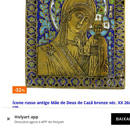
-32
%
Ícone russo antigo Mãe de Deus de Cazã bronze séc. XX 26
cm
DISPONÍVEL
Holyart app
BAIXA
Descubra agora a APP de Holyart
€ 1.300,00