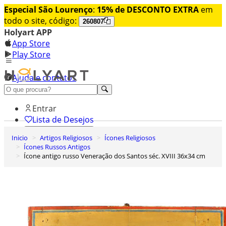
Especial São Lourenço
:
15% de DESCONTO EXTRA
em
todo o site, código:
260807
Holyart APP
App Store
Play Store
Ajuda e contatos
Conheça premium
Entrar
Lista de Desejos
Inicio
Artigos Religiosos
Ícones Religiosos
0
Ícones Russos Antigos
Carrinho de Compras
Ícone antigo russo Veneração dos Santos séc. XVIII 36x34 cm