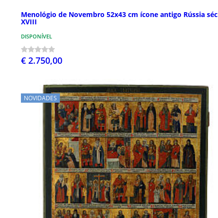
Menológio de Novembro 52x43 cm ícone antigo Rússia séc
XVIII
DISPONÍVEL
€ 2.750,00
NOVIDADES